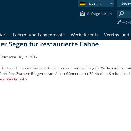
Unter
Deutsch
Anfrage stellen
+49 (
darf
Fahnen und Fahnenmaste
Werbetechnik
Vereins- und
her Segen für restaurierte Fahne
urier vom 16. Juni 2017
Dorf hat die Soldatenkameradschaft Förnbach am Sonntag die Weihe ihrer restaurie
fenhofens Zweitem Bürgermeister Albert Gürtner in der Förnbacher Kirche, ehe die 
esamten Artikel >