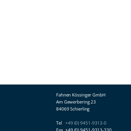
Fahnen Kössinger GmbH
Am Gewerbering 23
84069 Schierling
Tel
+49 (0) 9451-9313-0
Fax
+49 (0) 9451-9313-330