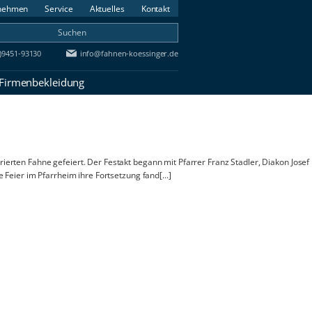
nehmen
Service
Aktuelles
Kontakt
0)9451-93130
info@fahnen-koessinger.de
 Firmenbekleidung
rten Fahne gefeiert. Der Festakt begann mit Pfarrer Franz Stadler, Diakon Josef
Feier im Pfarrheim ihre Fortsetzung fand[...]