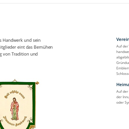
Verei
as Handwerk und sein
Auf der
Mitglieder eint das Bemühen
handwerk
g von Tradition und
abgebil
Gründun
Embleme
Schloss
Heima
Auf der
der Inn
oder S