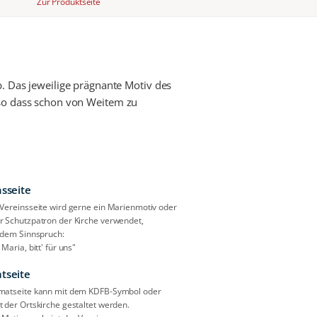
Zur Produktseite
b. Das jeweilige prägnante Motiv des
so dass schon von Weitem zu
nsseite
 Vereinsseite wird gerne ein Marienmotiv oder
r Schutzpatron der Kirche verwendet,
t dem Sinnspruch:
 Maria, bitt' für uns"
tseite
matseite kann mit dem KDFB-Symbol oder
t der Ortskirche gestaltet werden.