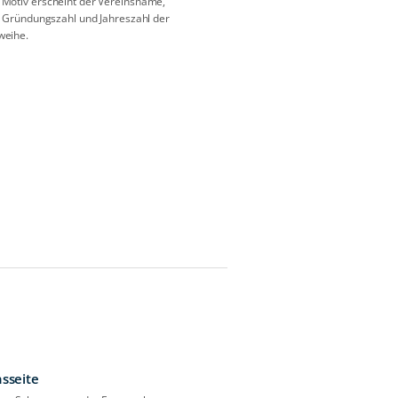
Motiv erscheint der Vereinsname,
it Gründungszahl und Jahreszahl der
weihe.
nsseite