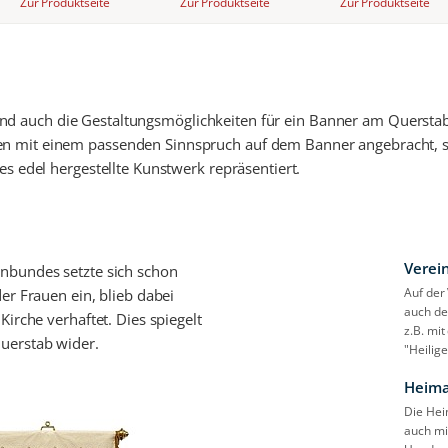
Zur Produktseite
Zur Produktseite
Zur Produktseite
ig sind auch die Gestaltungsmöglichkeiten für ein Banner am Quersta
n mit einem passenden Sinnspruch auf dem Banner angebracht, 
es edel hergestellte Kunstwerk repräsentiert.
Verei
nbundes setzte sich schon
Auf der
er Frauen ein, blieb dabei
auch de
Kirche verhaftet. Dies spiegelt
z.B. mi
uerstab wider.
"Heilige
Heima
Die Hei
auch mi