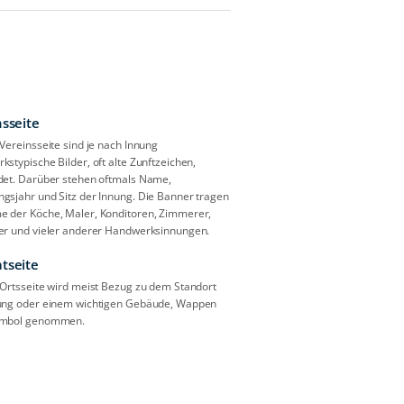
nsseite
 Vereinsseite sind je nach Innung
stypische Bilder, oft alte Zunftzeichen,
det. Darüber stehen oftmals Name,
gsjahr und Sitz der Innung. Die Banner tragen
 der Köche, Maler, Konditoren, Zimmerer,
er und vieler anderer Handwerksinnungen.
tseite
 Ortsseite wird meist Bezug zu dem Standort
ung oder einem wichtigen Gebäude, Wappen
ymbol genommen.