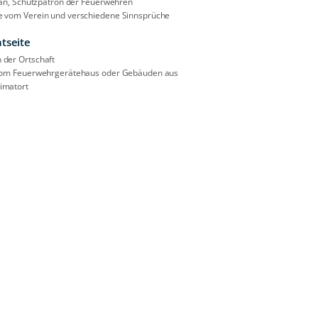
rian, Schutzpatron der Feuerwehren
 vom Verein und verschiedene Sinnsprüche
tseite
der Ortschaft
vom Feuerwehrgerätehaus oder Gebäuden aus
imatort