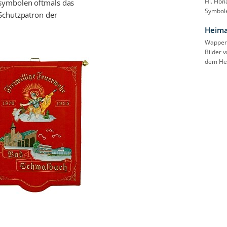
Hl. Flo
symbolen oftmals das
Symbole
Schutzpatron der
Heima
Wappen 
Bilder 
dem He