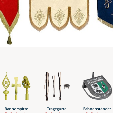
Bannerspitze
Tragegurte
Fahnenständer