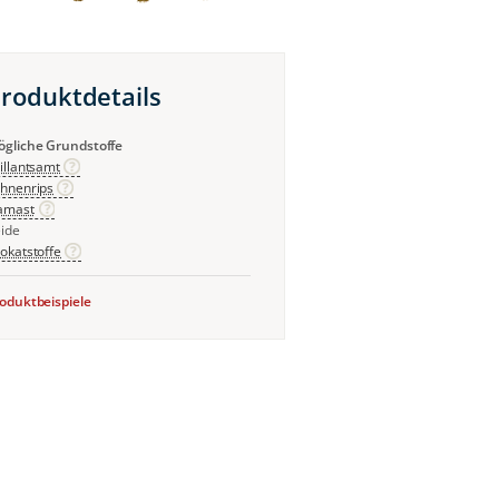
roduktdetails
gliche Grundstoffe
illantsamt
hnenrips
amast
ide
okatstoffe
oduktbeispiele