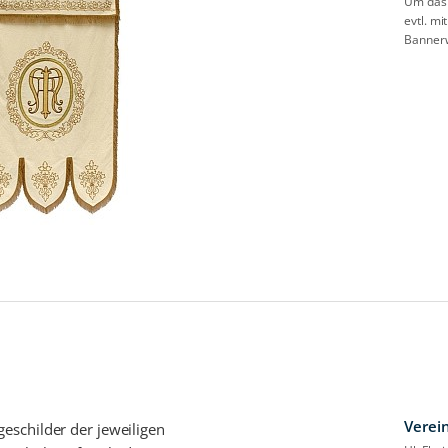
Um das 
evtl. m
Banner
Verei
eschilder der jeweiligen