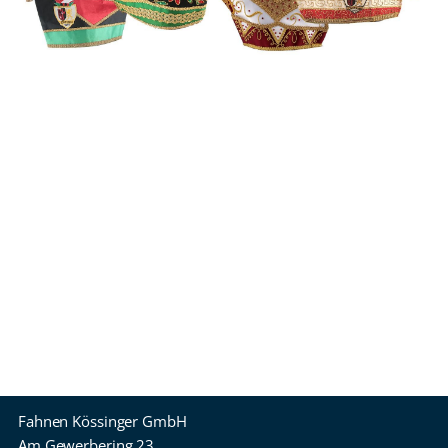
Fahnen Kössinger GmbH
Am Gewerbering 23