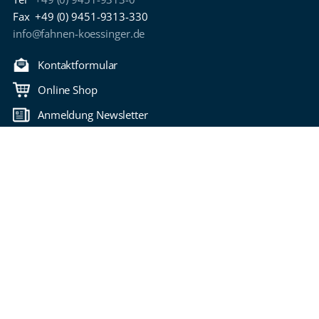
Fax
+49 (0) 9451-9313-330
info@fahnen-koessinger.de
Kontaktformular
Online Shop
Anmeldung Newsletter
Download Kataloge
Zurück nach oben
Copyright 2006-2026 Fahnen Kössinger
Impressum
Datenschutzbestimmungen
Nutzungsbedingungen