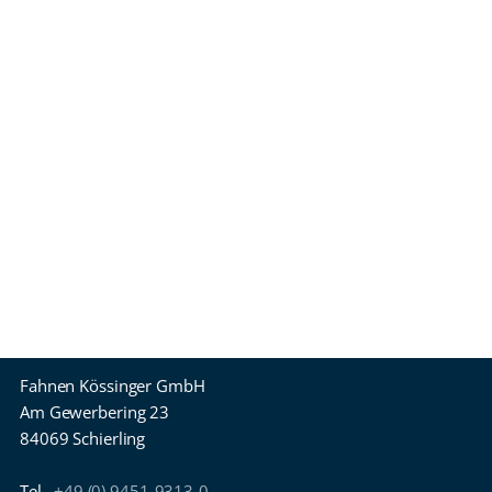
Fahnen Kössinger GmbH
Am Gewerbering 23
84069 Schierling
Tel
+49 (0) 9451-9313-0