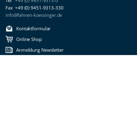
Tel
+49 (0) 9451-9313-0
Fax
+49 (0) 9451-9313-330
info@fahnen-koessinger.de
Kontaktformular
Online Shop
Anmeldung Newsletter
Download Kataloge
Zurück nach oben
Copyright 2006-2026 Fahnen Kössinger
Impressum
Datenschutzbestimmungen
Nutzungsbedingungen